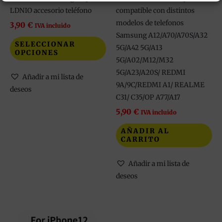
en
LDNIO accesorio teléfono
compatible con distintos
la
modelos de telefonos
3,90
€
IVA incluido
página
Samsung A12/A70/A70S/A32
SELECCIONAR
de
5G/A42 5G/A13
OPCIONES
producto
5G/A02/M12/M32
5G/A23/A20S/ REDMI
Añadir a mi lista de
9A/9C/REDMI A1/ REALME
deseos
C31/ C35/OP A77/A17
5,90
€
IVA incluido
AÑADIR AL
CARRITO
Añadir a mi lista de
deseos
Este
producto