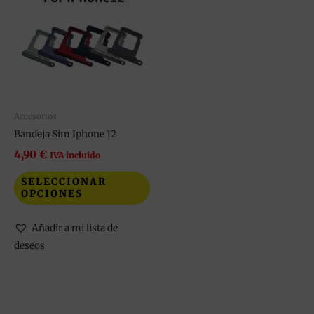
tiene
múltiples
variantes.
Las
opciones
se
pueden
Accesorios
elegir
Bandeja Sim Iphone 12
en
4,90
€
IVA incluido
la
SELECCIONAR
página
OPCIONES
de
producto
Añadir a mi lista de
deseos