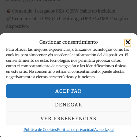
Contenido: 1 cargador USB-C 25W (cable no incluido)
Requiere cable USB-C a Lightning o USB-C a USB-C según el
dispositivo.
Gestionar consentimiento
Para ofrecer las mejores experiencias, utilizamos tecnologías como las
Productos relacionados
cookies para almacenar y/o acceder a la información del dispositivo. El
consentimiento de estas tecnologías nos permitirá procesar datos
como el comportamiento de navegación o las identificaciones únicas
Este
en este sitio. No consentir o retirar el consentimiento, puede afectar
producto
negativamente a ciertas características y funciones.
tiene
múltiples
ACEPTAR
variantes.
DENEGAR
Las
opciones
VER PREFERENCIAS
se
pueden
Accesorios Teléfono
Accesorios Teléfono
Política de Cookies
Política de privacidad
Aviso Legal
elegir
Cable USB 30W carga rápida
Pack 3 Cristales Templados