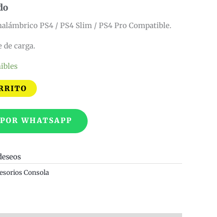
do
alámbrico PS4 / PS4 Slim / PS4 Pro Compatible.
 de carga.
ibles
RRITO
 POR WHATSAPP
deseos
esorios Consola