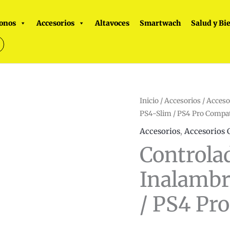
onos
Accesorios
Altavoces
Smartwach
Salud y Bi
Controlador
Inicio
/
Accesorios
/
Acceso
PS4-Slim / PS4 Pro Compat
Gamepad
Inalambrico
Accesorios
,
Accesorios 
PS4
Controla
/
PS4-
Inalambr
Slim
/ PS4 Pr
/
PS4
Pro