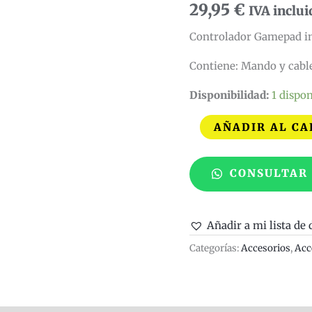
29,95
€
IVA inclui
Compatible
cantidad
Controlador Gamepad in
Contiene: Mando y cable
Disponibilidad:
1 dispon
AÑADIR AL CA
CONSULTAR
Añadir a mi lista de 
Categorías:
Accesorios
,
Acc