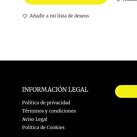
elegir
en
Añadir a mi lista de deseos
la
página
de
producto
INFORMACIÓN LEGAL
Política de privacidad
Términos y condiciones
Aviso Legal
Política de Cookies