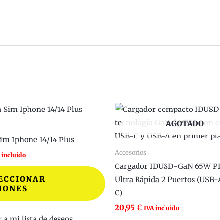
Este
producto
AGOTADO
tiene
im Iphone 14/14 Plus
múltiples
Accesorios
 incluido
variantes.
Cargador IDUSD-GaN 65W PD
Las
ECCIONAR
Ultra Rápida 2 Puertos (USB
IONES
opciones
C)
se
20,95
€
IVA incluido
pueden
 a mi lista de deseos