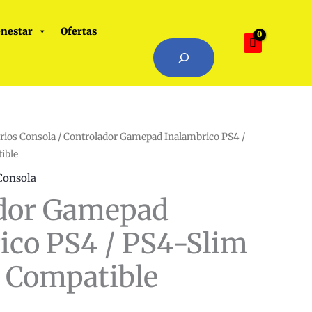
Buscar
enestar
Ofertas
Cuando hay resultados autocompl
rios Consola
/ Controlador Gamepad Inalambrico PS4 /
ible
Consola
dor Gamepad
ico PS4 / PS4-Slim
o Compatible