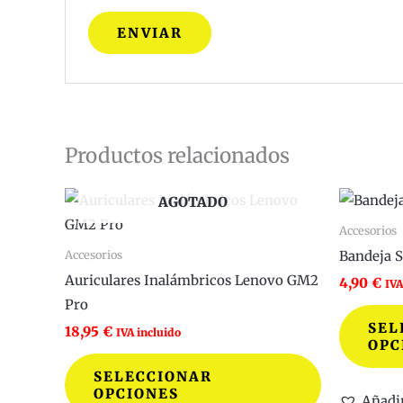
Productos relacionados
Este
AGOTADO
producto
Accesorios
tiene
Bandeja S
Accesorios
múltiples
Auriculares Inalámbricos Lenovo GM2
4,90
€
IVA
variantes.
Pro
Las
SEL
18,95
€
IVA incluido
OPC
opciones
se
SELECCIONAR
OPCIONES
pueden
Añadir