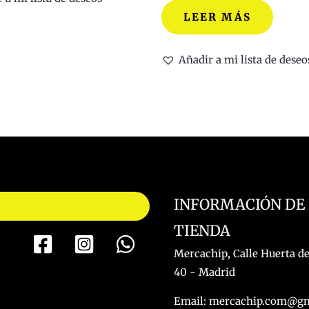
elegir
LEER MÁS
en
la
Añadir a mi lista de deseo
página
de
producto
INFORMACIÓN DE
TIENDA
Mercachip, Calle Huerta de
40 - Madrid
Email: mercachip.com@g