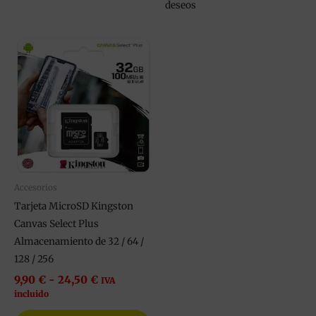
deseos
Rango
Este
de
producto
precios:
tiene
desde
9,90 €
múltiples
hasta
variantes.
24,50 €
Las
opciones
se
pueden
Accesorios
elegir
Tarjeta MicroSD Kingston
en
Canvas Select Plus
la
Almacenamiento de 32 / 64 /
página
128 / 256
de
9,90
€
-
24,50
€
IVA
producto
incluido