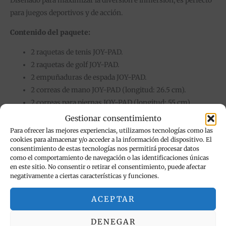
Diseñado para maximizar la diversión e inmersión, es perfecto
para juegos deportivos y de acción.
Contenido del paquete:
2 raquetas de tenis JOY-PAD.
2 raquetas de golf JOY-PAD.
2 empuñaduras de espada JOY-PAD.
2 correas de mano JOY-PAD (longitud: 26.5 cm).
2 correas para piernas JOY-PAD (longitud: 55 cm).
2 correas JOY-PAD.
Gestionar consentimiento
Para ofrecer las mejores experiencias, utilizamos tecnologías como las
Nota:
Este kit no incluye la consola, los mandos ni los juegos.
cookies para almacenar y/o acceder a la información del dispositivo. El
consentimiento de estas tecnologías nos permitirá procesar datos
¡Prepárate para llevar tu diversión al siguiente nivel!
como el comportamiento de navegación o las identificaciones únicas
en este sitio. No consentir o retirar el consentimiento, puede afectar
negativamente a ciertas características y funciones.
ACEPTAR
Productos relacionados
DENEGAR
El
El
Est
¡Oferta!